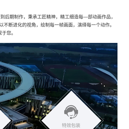
行到后期制作，秉承工匠精神，精工细造每—部动画作品，
以不断进化的视角，绘制每一帧画面，演绎每一个动作。
现于您。
特效包装