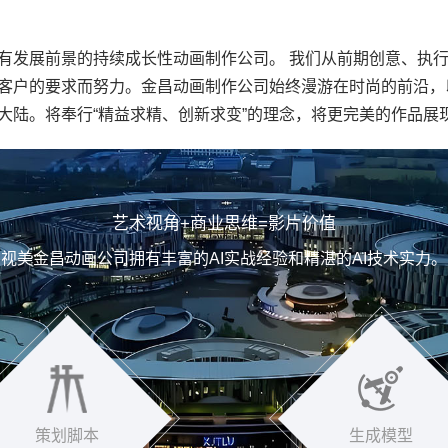
有发展前景的持续成长性动画制作公司。 我们从前期创意、执
客户的要求而努力。
金昌动画制作公司
始终漫游在时尚的前沿，
大陆。将奉行“精益求精、创新求变”的理念，将更完美的作品展
艺术视角+商业思维=影片价值
视美金昌动画公司拥有丰富的AI实战经验和精湛的AI技术实力。
策划脚本
生成模型